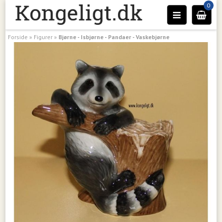
0
Forside
»
Figurer
»
Bjørne - Isbjørne - Pandaer - Vaskebjørne