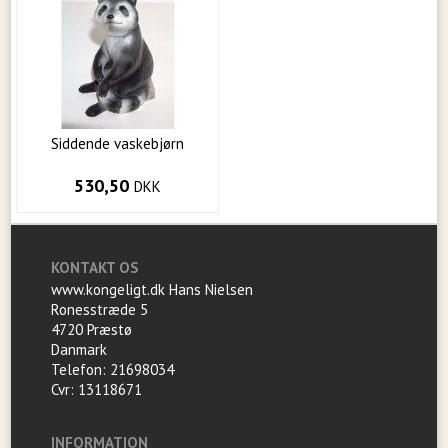
Siddende vaskebjørn
530,50
DKK
KONTAKT OS
www.kongeligt.dk Hans Nielsen
Ronesstræde 5
4720 Præstø
Danmark
Telefon: 21698034
Cvr: 13118671
INFORMATION