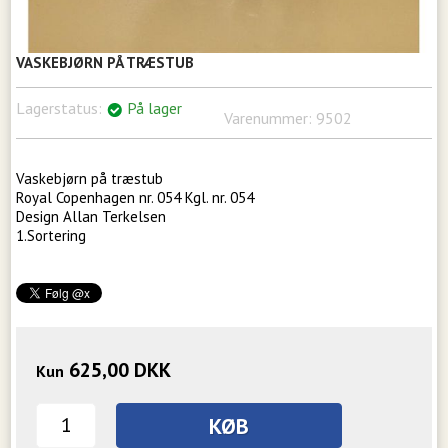
VASKEBJØRN PÅ TRÆSTUB
Lagerstatus:
På lager
Varenummer:
9502
Vaskebjørn på træstub
Royal Copenhagen nr. 054 Kgl. nr. 054
Design Allan Terkelsen
1.Sortering
625,00
DKK
Kun
KØB