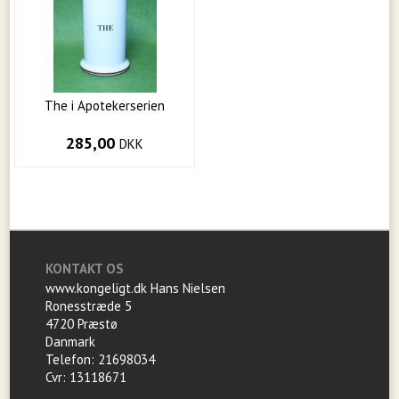
The i Apotekerserien
285,00
DKK
KONTAKT OS
www.kongeligt.dk Hans Nielsen
Ronesstræde 5
4720 Præstø
Danmark
Telefon: 21698034
Cvr: 13118671