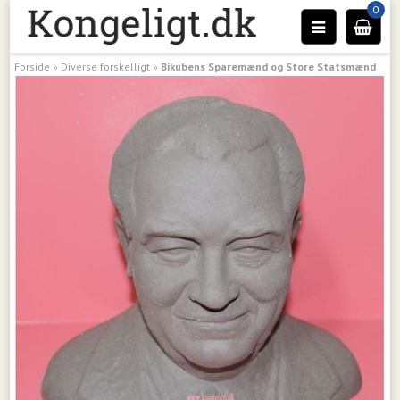
0
Forside
»
Diverse forskelligt
»
Bikubens Sparemænd og Store Statsmænd