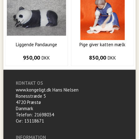
Liggende Pandaunge
Pige giver katten mælk
950,00
850,00
DKK
DKK
KONTAKT OS
www.kongeligt.dk Hans Nielsen
Ronesstræde 5
4720 Præstø
Danmark
Telefon: 21698034
Cvr: 13118671
INFORMATION