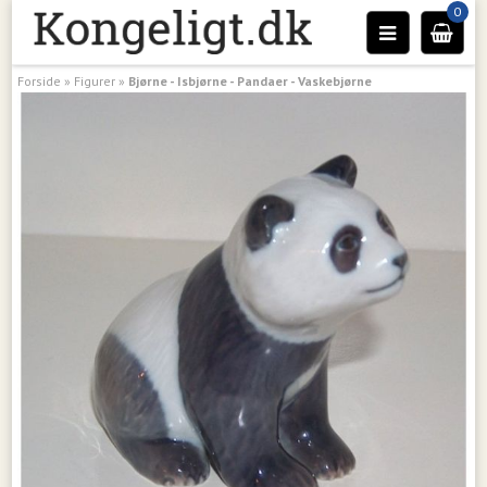
0
Forside
»
Figurer
»
Bjørne - Isbjørne - Pandaer - Vaskebjørne