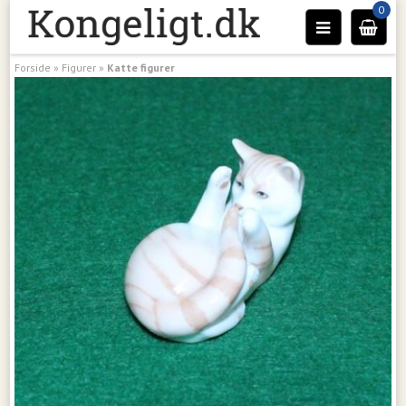
0
Forside
»
Figurer
»
Katte figurer