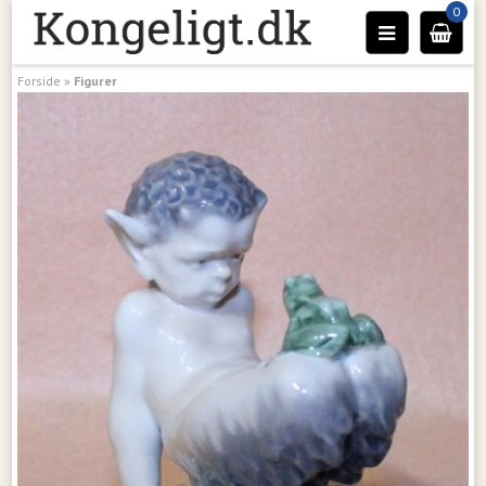
0
Forside
»
Figurer